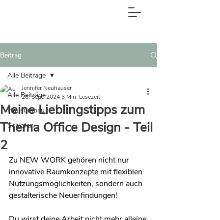
Beitrag
Alle Beiträge
Jennifer Neuhauser
Alle Beiträge
26. Sept. 2024
3 Min. Lesezeit
Meine Lieblingstipps zum
Hausumbau
Thema Office Design - Teil
Schlafen
2
Zu NEW WORK gehören nicht nur 
innovative Raumkonzepte mit flexiblen 
Nutzungsmöglichkeiten, sondern auch 
gestalterische Neuerfindungen!
Du wirst deine Arbeit nicht mehr alleine 