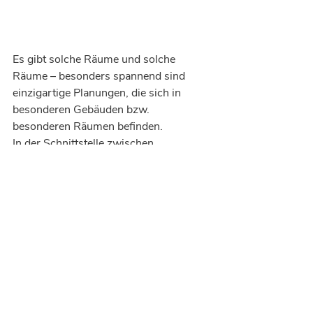
Es gibt solche Räume und solche 
Räume – besonders spannend sind 
einzigartige Planungen, die sich in 
besonderen Gebäuden bzw. 
besonderen Räumen befinden.
In der Schnittstelle zwischen 
Geschichte und Moderne: Die 
Herausforderung, ein historisches 
Gebäude in ein modernes Büro 
umzuwandeln, ist ein faszinierender 
Prozess. Jeder Raum erzählt eine 
Geschichte, und diese Geschichten 
müssen in der Bürogestaltung bewahrt 
werden und gleichzeitig mit 
zeitgemäßen Elementen verbunden 
werden.