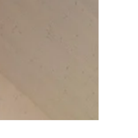
teure Fehler verhindert und echtes Wohlbefinden
schafft – weit über weiße Wände und
Standardküchen hinaus.